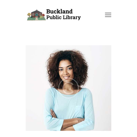
BUCKLAND PUBLIC LIBRARY
HOME
BOOKS AND MORE
OUR SERVICES
PROGRAMS AND EVENTS
SUPPORT OUR LIBRARY
BPL BLOG
HOW DO I…